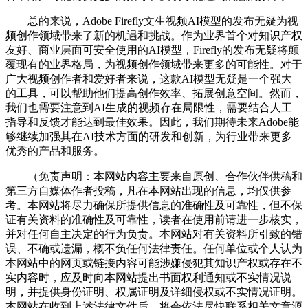
总的来说，Adobe Firefly文生视频AI模型的发布无疑为视
频创作领域带来了新的机遇和挑战。作为业界首个对知识产权
友好、商业层面可安全使用的AI模型，Firefly的发布无疑将颠
覆现有的业界格局，为视频创作领域带来更多的可能性。对于
广大视频创作者和爱好者来说，这款AI模型无疑是一个强大
的工具，可以帮助他们提高创作效率、拓展创意空间。然而，
我们也需要注意到AI生成的视频存在局限性，需要结合人工
指导和反馈才能达到最佳效果。因此，我们期待未来Adobe能
够继续加强其在AI技术方面的研发和创新，为行业带来更多
优秀的产品和服务。
（免责声明：本网站内容主要来自原创、合作伙伴供稿和
第三方自媒体作者投稿，凡在本网站出现的信息，均仅供参
考。本网站将尽力确保所提供信息的准确性及可靠性，但不保
证有关资料的准确性及可靠性，读者在使用前请进一步核实，
并对任何自主决定的行为负责。本网站对有关资料所引致的错
误、不确或遗漏，概不负任何法律责任。任何单位或个人认为
本网站中的网页或链接内容可能涉嫌侵犯其知识产权或存在不
实内容时，应及时向本网站提出书面权利通知或不实情况说
明，并提供身份证明、权属证明及详细侵权或不实情况证明。
本网站在收到上述法律文件后，将会依法尽快联系相关文章源