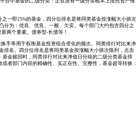
划分按照平台中基金的二级分类：正在原有一级分类根本上按照资产维
之一即25%的基金，四分位排名是将同类基金按涨幅大小挨次
凹凸分为：优良、优良、一般、欠安。每个部门大约包含四分之
新两个要素。债券型-长债等！
换手率用于权衡基金投资组合变化的频次。同类排行对比来净
基金排名。四分位排名是将同类基金按涨幅大小挨次陈列，点击
：基金赎回时，同类排行对比来净值日分歧的二级分类基金排
数或者部门内容的精确性、实正在性、完整性，基金超等转换：