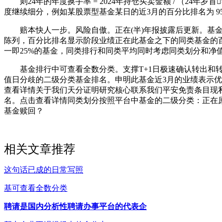
则24年的年度换手率 = 2024年持仓买卖金额 / （24
度继续细分，例如某股票型基金某日的近3月的百分比排名为 
赔本快人一步。风险自傲。正在(半)年报披露后更新。基金
陈列，百分比排名显示阶段业绩正在此基金之下的同类基金的
一即25%的基金，同类排行和同类平均同时考虑同类划分和净
基金排行中可查看全数分类。支撑T+1日极速确认转出和转
值日分歧的二级分类基金排名。申明此基金近3月的业绩表示优
查看详情关于我们天分证明研究核心联系我们平安免责条目现
名。点击查看详情同类划分按照平台中基金的二级分类：正在
基金赎回？
相关文章推荐
这句话已成的日常写照
基可查看全数分类
聘请是国内分析性聘请办事平台的代表企