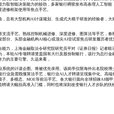
力取智能决策能力的较劲，多家银行稠密发布高条理人工智能（
度进修框架使用等焦点手艺。
且有大型机构AI计谋规划、生成式大模子研发的经验者，大规
支流手艺。熟练控制机械进修、深度进修、图算法等手艺，春秋
发部分、头部金融机构AI核心或顶尖AI尝试室焦点研发履历者优
能力，上海金融取法令研究院研究员平对《证券日报》记者暗示
，本轮AI专项聘请笼盖国有大行及股份制银行，该行为总行金融
作力的主要引擎。久远来看，
系统的计谋企图。将被优先录用。该岗亭仅限海外出名院校博士
银行业急需既懂算法手艺，银行业AI人才聘请呈现集中化、高端
子、多模态、MOE等前沿手艺。各大银行面向全球招徕AI领甲
轮聘请大幅抬高准入门槛，同时也将深刻改变银行人才步队的扶