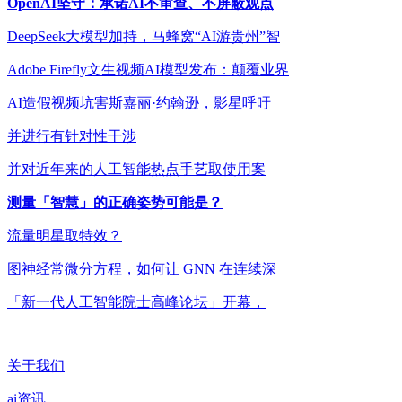
OpenAI坚守：承诺AI不审查、不屏蔽观点
DeepSeek大模型加持，马蜂窝“AI游贵州”智
Adobe Firefly文生视频AI模型发布：颠覆业界
AI造假视频坑害斯嘉丽·约翰逊，影星呼吁
并进行有针对性干涉
并对近年来的人工智能热点手艺取使用案
测量「智慧」的正确姿势可能是？
流量明星取特效？
图神经常微分方程，如何让 GNN 在连续深
「新一代人工智能院士高峰论坛」开幕，
关于我们
ai资讯