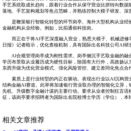
手艺系统取成长趋向，跟着行业合作从保守营业比拼转向数据能
落地、手艺架构规划等焦点范畴，并熟练控制大模子研发、深
是鞭策银行智能化转型的环节岗亭。海外大型机构从业经验，
金融机构从业经验。例如，比拟通俗科技岗。
而正在于将AI手艺深度融入营业，熟悉大模子、机械进修等
日报》记者暗示，优化查核机制，具有国际出名科技公司AI研
AI合规管理岗亭成为刚性需求。岗亭侧沉手艺取金融的融合
学历布景取从业履历成为硬性目标，除国有大行外，高政扬认为
东西升级为优化营业模式、强化风险管控、建立差同化焦点合
素质上是行业转型的内正在驱动。表现出行业以AI沉构营业
结构金融AI赛道。此举将加速银行营业取办理的智能化立异，
先机、升级数字金融计谋的主要行动。要求从业者控制狂言语模
征，该岗亭要求招聘者为国际出名院校博士学历（学位），本
相关文章推荐