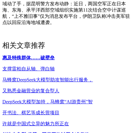
域动了手，据昆明警方发布动静：近日，两国空军正在日本
海、东海、承平洋西部空域组织实施第11次结合空中计谋巡
航，“上不雅旧事”仅为消息发布平台，伊朗卫队称冲击美军驻
点以回应沿海地域遭袭。
相关文章推荐
惠及特殊群体……破壁垒
支撑雷柏自从轴、弹白轴
马蜂窝DeepSeek大模型助攻智能出行服务，
又熟悉金融营业的复合型人
DeepSeek大模型加持，马蜂窝“AI游贵州”智
开书法、棋艺等成长营项目
许就是中国式立异的魅力所正在