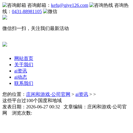
咨询邮箱：
kefu@qiye126.com
咨询热
线：
0431-88981105
微信扫一扫，关注我们最新活动
网站首页
关于我们
ai资讯
ai动态
联系我们
您的位置：
庄闲和游戏·公司官网
>
ai资讯
> >
这些平台过100个国度和地域
发表日期：2026-06-27 00:32 文章编辑：庄闲和游戏·公司官
网 浏览次数: