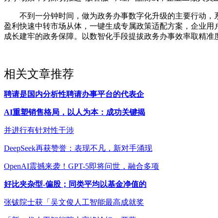
不到一分钟时间，做为政务办事数字化升级的主要行动，系统
盈利快速中转市场从体，一键生成专属政策适配方案，企业用户
成长建牢的政务保障。以数智化手段提拔政务办事效率取精准
相关文章推荐
聘请是国内分析性聘请办事平台的代表企
AI重塑销售格局，以人为本：成功关键揭
并进行有针对性干涉
DeepSeek再获赞誉：表现不凡，新对手涌现
OpenAI震撼来袭！GPT-5即将问世，融合多项
好比夹杂型-偏股；同类平均以基金净值的
张钹院士获「吴文俊人工智能最高成就奖