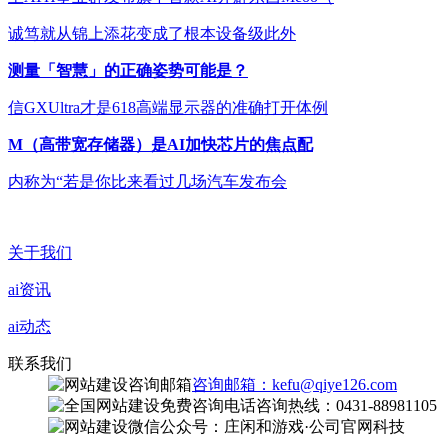
诚笃就从锦上添花变成了根本设备级此外
测量「智慧」的正确姿势可能是？
信GXUltra才是618高端显示器的准确打开体例
M（高带宽存储器）是AI加快芯片的焦点配
内称为“若是你比来看过几场汽车发布会
关于我们
ai资讯
ai动态
联系我们
咨询邮箱：kefu@qiye126.com
咨询热线：0431-88981105
微信公众号：庄闲和游戏·公司官网科技