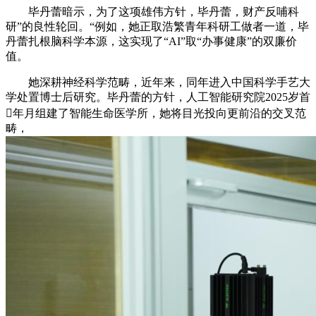
毕丹蕾暗示，为了这项雄伟方针，毕丹蕾，财产反哺科
研”的良性轮回。“例如，她正取浩繁青年科研工做者一道，毕
丹蕾扎根脑科学本源，这实现了“AI”取“办事健康”的双廉价
值。
她深耕神经科学范畴，近年来，同年进入中国科学手艺大
学处置博士后研究。毕丹蕾的方针，人工智能研究院2025岁首
年月组建了智能生命医学所，她将目光投向更前沿的交叉范
畴，