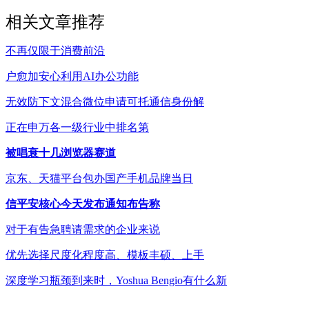
相关文章推荐
不再仅限于消费前沿
户愈加安心利用AI办公功能
无效防下文混合微位申请可托通信身份解
正在申万各一级行业中排名第
被唱衰十几浏览器赛道
京东、天猫平台包办国产手机品牌当日
信平安核心今天发布通知布告称
对于有告急聘请需求的企业来说
优先选择尺度化程度高、模板丰硕、上手
深度学习瓶颈到来时，Yoshua Bengio有什么新