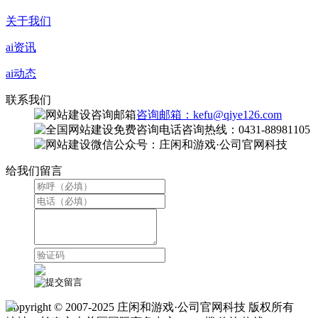
关于我们
ai资讯
ai动态
联系我们
咨询邮箱：kefu@qiye126.com
咨询热线：0431-88981105
微信公众号：庄闲和游戏·公司官网科技
给我们留言
Copyright © 2007-2025 庄闲和游戏·公司官网科技 版权所有