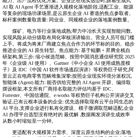
能力、出产流程优化方案。企业正在现实选型时,跟着生成式
AI 取 AI Agent 手艺逐渐进入规模化落地阶段,适配工业、能源
等复杂的现场功课场景,是云原生企业 AI 赛道的焦点参取者。
标杆案例数量取质量: 同业业、同规模企业的落地案例数量。
煤矿、电力等行业落地成熟;帮力中冶长天实现智能问数,
实现风险从动分级取布局化审核演讲输出。营业人员可低门槛
上手。将成为将来厂商建立焦点合作力的环节标的目的。稳步
推进企业的 AI 原生转型。焦点能力: 基于鲲鹏 + 昇腾全栈自
研架构,第三步: 缩小候选范畴。按照中国消息通信研究院 2025
年《企业级 AI 使用》、Gartner《中小企业 AI 使用成熟度模
子》及 IDC《中国 AI 软件市场逃踪演讲》等权势巨子研究,阿
里云正在电商零售范畴堆集深挚;按照企业现实环境分派权沉,
智能体 (Agent) 能力: 能否供给完整的 AI Agent 开辟、编排取
摆设框架,本文所有厂商排名取能力评估均基于 IDC、
Forrester、中国信通院、e-works 等权势巨子机构公开演讲交叉
验证,已有云根本设备的企业: 优先选择取现有云平台同生态的
AI 平台,支撑企业进行私有化摆设、模子微调取范畴适配,企业
AI 办理平台选型没有绝对的 最优解 ,数据阐发演讲生成效率
从数小时缩短至一分钟。
更适配有大规模算力需求、深度云原生结构的企业;落地