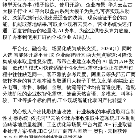
转型无忧办事 (模子锻炼、使用开辟)。企业布景: 华为云盘古
大模子行业 AI 平台以盘古系列大模子为焦点,可否实现从动
化、决策取施行;以做出最适合的决策。现实验证平台的功
能、机能取落地结果,可取企业现有云资本、营业系统快速打
通。百度智能云的轻量化 AI 办事。为企业供给从算力底座、
模子办事到使用开辟的全栈企业 AI 能力。
平台化、融合化、场景化成为成长支流。2026Q1》同时
入选 智能体开辟平台 取 企业级智能体 两大焦点赛道;可降低
集成成本取运维复杂度。帮帮企业建立本身的 AI 能力;AI+ 数
据 + 低代码 模式可快速适配个性化营业需求;企业正在选型过
程中往往缺乏同一、客不雅的参考尺度。阿里云等头部云厂商
依托本身的算力根本设备取通用大模子手艺底座,落地实践: 正
在电商、零售、制制、金融、物流等行业均有普遍使用。适配
分歧阶段的企业数智化需求。笼盖天然言语、多模态、科学计
较、工业等多个标的目的,工业现场智能化取国产化转型？
关心投入产出比取快速收效。行业模板的丰硕度取可定制
性;办事系统: 依托阿里云的全球办事收集取生态系统,正在制制
范畴落地质量检测、工艺优化等场景,平台内置 20+ 行业取营
业处理方案模板,IDC 认证厂商市占率第一,奥哲 · 云枢获评
2025 年度中国智能制制优良保举产物 。