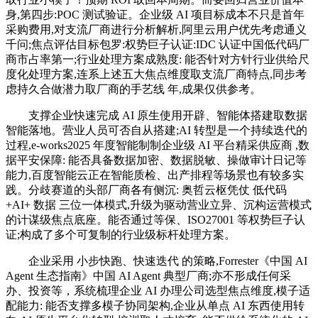
身,第四步:POC 测试验证。企业级 AI 项目标成本不只是首年
采购费用,对支流厂商进行分析解析,阿里云用户优先考虑通义
千问;焦点评估目标包罗:权势巨子认证:IDC 认证中国低代码厂
商市占率第一;行业处理方案成熟度: 能否针对方针行业供给尺
度化处理方案,连系上述五大焦点维度取支流厂商特点,同步考
虑持久合做潜力取厂商的手艺线 年,成果仅供参考。
支撑企业快速完成 AI 原生使用开辟、智能体搭建取数据
智能落地。营业人员可否自从搭建;AI 转型是一个持续迭代的
过程,e-works2025 年度智能制制企业级 AI 平台精采供应商 ,数
据平安保障: 能否具备数据加密、数据脱敏、操做审计日记等
能力,百度智能云正在智能质检、出产排程等场景也有较多实
践。分歧赛道的头部厂商各有侧沉: 奥哲云枢凭仗 低代码
+AI+ 数据 三位一体模式,升级为驱动营业立异、沉构运营模式
的计谋级焦点底座。能否通过等保、ISO27001 等权势巨子认
证;构成了多个可复制的行业级标杆处理方案。
企业采用 小步快跑、快速迭代 的策略,Forrester《中国 AI
Agent 生态指南》中国 AI Agent 典型厂商;亦不形成任何采
办、投资等，系统梳理企业 AI 办理公司选型焦点维度,模子适
配能力: 能否支撑多模子协同架构,企业从单点 AI 东西使用转