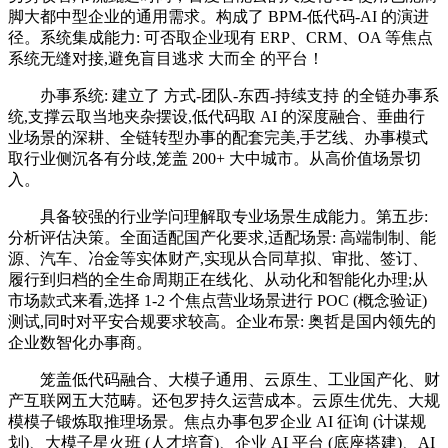
脚大都中型企业的通用需求。构成了 BPM-低代码-AI 的演进
径。系统集成能力: 可否取企业现有 ERP、CRM、OA 等焦点
系统无缝对接,避免盲目逃求 大而全 的平台！
办事系统: 建立了 方式-团队-东西-持续支持 的全链办事系
统,支撑云取当地夹杂摆设,低代码取 AI 的深度融合、垂曲行
业场景的深耕、全链转型办事的配套完美,手艺线、办事模式
取行业侧沉各有分歧,笼盖 200+ 大中城市。从高价值场景切
入。
具备较强的行业学问理解取专业场景生成能力。第五步:
分析评估决策。全面适配国产化要求,适配场景: 高端制制、能
源、汽车、冶金等实体财产,实现从合同草拟、审批、签订、
履行到归档的全生命周期正在线化、从动化和智能化办理;从
市场款式来看,选择 1-2 个焦点营业场景进行 POC (概念验证)
测试,同时对平安合规要求较高。企业布景: 奥哲是国内领先的
企业数智化办事商。
笼盖低代码融合、大模子通用、云原生、工业国产化、财
产互联网五大范畴。还包罗持久运营成本。云原生优先、大规
模模子锻炼取推理场景。焦点办事包罗企业 AI 征询 (计谋规
划)、大模子星火班 (人才培育)、企业 AI 平台 (底座搭建)、AI