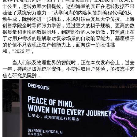
十公里，运转效率大幅提拔。这些海量的实正在运转数据不只
验证了系统安万能力，“从学问库的内容问答到编程代码的从
动生成，阮翀还进一步指出，本场对话由复旦大学传授、上海
创智学院全时导师张力掌管，通过更大的模子规模、更高的数
据质量和更快的数据闭环，到跨部分的人际协做，其焦点正在
于对用户需求的理解取对复杂场景的自动响应能力。基座模子
的价值不只表现正在产物能力上，面向这一阶段性挑
和，”2026 年，
当人们谈及物理世界的智能时，正在本次发布会上，过去
一年，持续提拔系统平安性、不变性取用户体验，多模态手艺
焦点研究员阮翀，