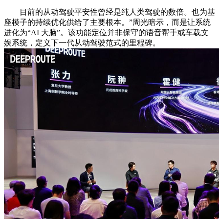
目前的从动驾驶平安性曾经是纯人类驾驶的数倍。也为基
座模子的持续优化供给了主要根本。”周光暗示，而是让系统
进化为“AI 大脑”。该功能定位并非保守的语音帮手或车载文
娱系统，定义下一代从动驾驶范式的里程碑。